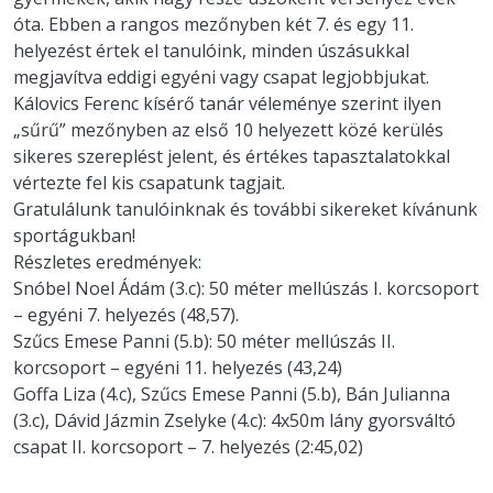
óta. Ebben a rangos mezőnyben két 7. és egy 11.
helyezést értek el tanulóink, minden úszásukkal
megjavítva eddigi egyéni vagy csapat legjobbjukat.
Kálovics Ferenc kísérő tanár véleménye szerint ilyen
„sűrű” mezőnyben az első 10 helyezett közé kerülés
sikeres szereplést jelent, és értékes tapasztalatokkal
vértezte fel kis csapatunk tagjait.
Gratulálunk tanulóinknak és további sikereket kívánunk
sportágukban!
Részletes eredmények:
Snóbel Noel Ádám (3.c): 50 méter mellúszás I. korcsoport
– egyéni 7. helyezés (48,57).
Szűcs Emese Panni (5.b): 50 méter mellúszás II.
korcsoport – egyéni 11. helyezés (43,24)
Goffa Liza (4.c), Szűcs Emese Panni (5.b), Bán Julianna
(3.c), Dávid Jázmin Zselyke (4.c): 4x50m lány gyorsváltó
csapat II. korcsoport – 7. helyezés (2:45,02)