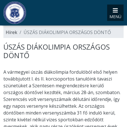
MENÜ
Hírek
ÚSZÁS DIÁKOLIMPIA ORSZÁGOS DÖNTŐ
ÚSZÁS DIÁKOLIMPIA ORSZÁGOS
DÖNTŐ
A vármegyei úszás diákolimpia fordulóból első helyen
továbbjutott I. és II. korcsoportos tanulóink tavaszi
szünetüket a Szentesen megrendezésre kerülő
országos döntővel kezdték, március 28-án, szombaton.
Szerencsés volt versenyszámaik délutáni időrendje, így
egy napos versenyre készülhettek. Az országos
döntőben minden versenyszámba 31 fő induló kerül,
szinte kivétel nélkül vizes sportokban edződött
gyermekek, akik nagy része úszóként versenyez évek