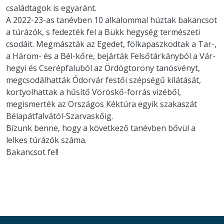
családtagok is egyaránt.
A 2022-23-as tanévben 10 alkalommal húztak bakancsot
a túrázók, s fedezték fel a Bükk hegység természeti
csodáit. Megmászták az Egedet, fölkapaszkodtak a Tar-,
a Három- és a Bél-kőre, bejárták Felsőtárkányból a Vár-
hegyi és Cserépfaluból az Ördögtorony tanösvényt,
megcsodálhatták Ódorvár festői szépségű kilátását,
kortyolhattak a hűsítő Vöröskő-forrás vizéből,
megismerték az Országos Kéktúra egyik szakaszát
Bélapátfalvától-Szarvaskőig.
Bízunk benne, hogy a következő tanévben bővül a
lelkes túrázók száma.
Bakancsot fel!