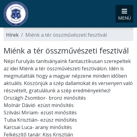
MENÜ
Hírek
Miénk a tér összművészeti fesztivál
Miénk a tér összművészeti fesztivál
Népi furulyás tanítványaink fantasztikusan szerepeltek
az idei Miénk a tér összművészeti fesztiválon. Idén is
megmutatták hogy a magyar népzene minden időben
aktuális. Köszönjük a szép dallamokat és versenyen való
részvételt, gratulálunk a szép eredményekhez!
Országh Zsombor- bronz minősítés
Molnár Dávid- ezüst minősítés
Szilvási Miriam- ezüst minősítés
Tuba Krisztián- ezüsz minősítés
Karcsai Luca- arany minősítés
Felkészítő tanár: Kiss Krisztián