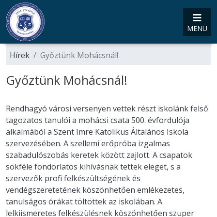
MENÜ
Hírek
Győztünk Mohácsnál!
Győztünk Mohácsnál!
Rendhagyó városi versenyen vettek részt iskolánk felső
tagozatos tanulói a mohácsi csata 500. évfordulója
alkalmából a Szent Imre Katolikus Általános Iskola
szervezésében. A szellemi erőpróba izgalmas
szabadulószobás keretek között zajlott. A csapatok
sokféle fondorlatos kihívásnak tettek eleget, s a
szervezők profi felkészültségének és
vendégszeretetének köszönhetően emlékezetes,
tanulságos órákat töltöttek az iskolában. A
lelkiismeretes felkészülésnek köszönhetően szuper