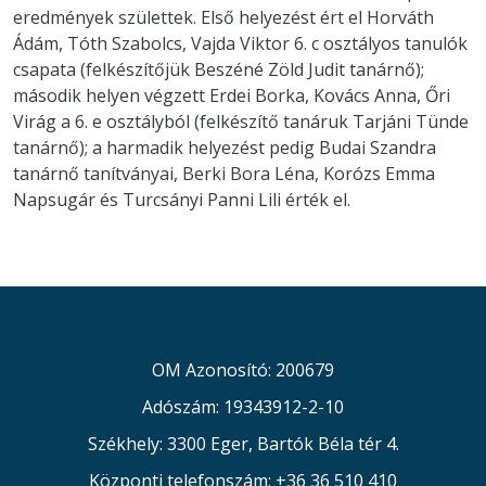
eredmények születtek. Első helyezést ért el Horváth
Ádám, Tóth Szabolcs, Vajda Viktor 6. c osztályos tanulók
csapata (felkészítőjük Beszéné Zöld Judit tanárnő);
második helyen végzett Erdei Borka, Kovács Anna, Őri
Virág a 6. e osztályból (felkészítő tanáruk Tarjáni Tünde
tanárnő); a harmadik helyezést pedig Budai Szandra
tanárnő tanítványai, Berki Bora Léna, Korózs Emma
Napsugár és Turcsányi Panni Lili érték el.
OM Azonosító: 200679
Adószám: 19343912-2-10
Székhely: 3300 Eger, Bartók Béla tér 4.
Központi telefonszám: +36 36 510 410