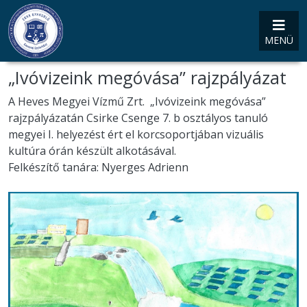
MENÜ
„Ivóvizeink megóvása” rajzpályázat
A Heves Megyei Vízmű Zrt. „Ivóvizeink megóvása”
rajzpályázatán Csirke Csenge 7. b osztályos tanuló
megyei I. helyezést ért el korcsoportjában vizuális
kultúra órán készült alkotásával.
Felkészítő tanára: Nyerges Adrienn